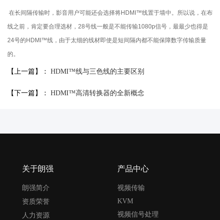
在长间隔传输时，影音用户可能还会选择将HDMI™线置于墙中。所以说，在布
线之前，肯定要合理选材，28号线一般是不能传输1080p信号，最最少也得是
24号的HDMI™线，由于太细的线材即使是短间隔内都不能保障数字传输质量
的。
【上一篇】：
HDMI™线与三色线的主要区别
【下一篇】：
HDMI™高清转换器的全新概念
关于朗强
产品中心
朗强简介
视频传输
KVM
资质荣誉
视频信号处理
人力资源