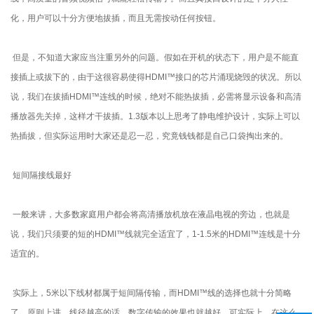
化，用户可以十分方便地拔插，而且无需按动任何按钮。
但是，不知道大家应当注重另外的问题。假如在开机的状态下，用户是不能直
接插上或拔下的，由于这很容易使得HDMI™接口的芯片涌现烧毁的状况。所以
说，我们在拔插HDMI™连线的时候，绝对不能热拔插，必需将显示设备和高清
播放器先关掉，这样才干拔插。1.3版本以上思考了静电维护设计，实际上可以
热插拔，但实际运用时大家还是忍一忍，究竟钱钱都是自己口袋掏出来的。
短间隔接线最好
一般来讲，大多数家庭用户都会将高清播放机放在液晶电视的旁边，也就是
说，我们只须要的短的HDMI™线就完全适宜了，1-1.5米的HDMI™连线是十分
适宜的。
实际上，5米以下线材都属于短间隔传输，而HDMI™线的选择也就十分简略
了。原则上讲，线径越高的话，数字传输的效果也就越好。可实际上，在这么