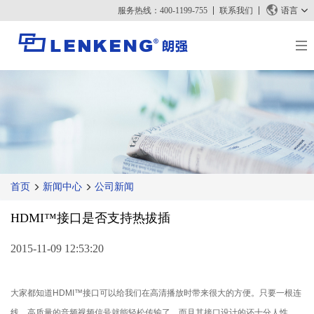
服务热线：400-1199-755
联系我们
语言
关于朗强
朗强简介
解决方案与案例
资质荣誉
解决方案
产品中心
人力资源
案例
视频传输
新闻中心
联系我们
首页
新闻中心
公司新闻
KVM
公司新闻
支持中心
视频信号处理
HDMI™接口是否支持热拔插
媒体报道
技术支持
搜索
资料下载
2015-11-09 12:53:20
正品查询
停产产品
大家都知道HDMI™接口可以给我们在高清播放时带来很大的方便。只要一根连
线，高质量的音频视频信号就能轻松传输了。而且其接口设计的还十分人性