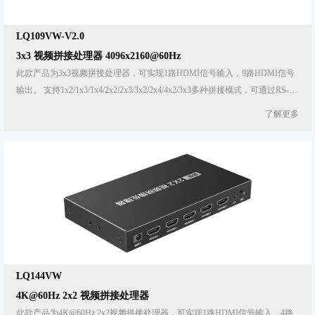
HDMI™ 分布式矩阵
KVM IP延长器
视频矩阵
LQ109VW-V2.0
HDMI™ 延长分配器
KVM 延长分配器
3x3 视频拼接处理器 4096x2160@60Hz
视频分配器
此款产品为3x3视频拼接处理器，可实现1路HDMI信号输入，9路HDMI信号
同轴延长器
输出。 支持1x2/1x3/1x4/2x2/2x3/3x2/2x4/4x2/3x3多种拼接模式，可通过RS-
KVM 分布式矩阵
视频切换器
232或拨 码开关进行设置。同时支持3.5mm音频输出、S/PDIF音频输出、图
了解更多
像180°翻转等 功能。产品灵活适配不同安装需求，可广泛应用于安防监控、
光纤延长器
KVM 切换器
视频拼接分割器
户外广告、家庭娱乐 及教育培训等领域。
HDMI™延长器
KVM 延长切换器
视频转换器
USB延长器
KVM 光纤延长器
其它
Type-C延长器
Type-C转换器
Type-C无线延长器
LQ144VW
4K@60Hz 2x2 视频拼接处理器
此款产品为4K@60Hz 2x2视频拼接处理器，可实现1路HDMI信号输入，4路