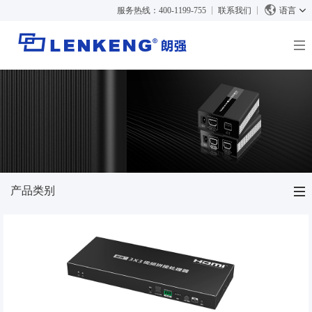
服务热线：400-1199-755
联系我们
语言
关于朗强
朗强简介
解决方案与案例
资质荣誉
解决方案
产品中心
人力资源
案例
视频传输
新闻中心
联系我们
KVM
产品类别
公司新闻
支持中心
视频信号处理
媒体报道
技术支持
搜索
视频传输
资料下载
HDMI™ 点对点延长器
KVM
正品查询
停产产品
HDMI™ IP延长器
KVM 点对点延长器
视频信号处理