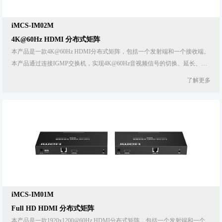
HDMI™ 分布式矩阵
KVM IP延长器
视频矩阵
iMCS-IM02M
HDMI™ 延长分配器
KVM 延长分配器
4K@60Hz HDMI 分布式矩阵
视频分配器
本产品是一款4K@60Hz HDMI分布式矩阵，包括一个发射端和一个接收端。
同轴延长器
本产品通过连接IGMP交换机，实现4K@60Hz音视频信号的切换、延长、分
KVM 分布式矩阵
视频切换器
配功能。产品采用ipcolor STREAM技术可实现高清晰、低延时传输，发射端
了解更多
可以接入256路，切换分配至256路接收端。除了多对多使用，也可以直接通
光纤延长器
KVM 切换器
视频拼接分割器
过网线将发射端和接收端一对一连接使用，通过6类及以上网线可将
4K@60Hz HDMI 信号延长120米。本产品可广泛应用于视听会议、调度中
HDMI™延长器
KVM 延长切换器
视频转换器
心、家庭娱乐、广播电视、教育培训等领域。
USB延长器
KVM 光纤延长器
其它
Type-C延长器
Type-C转换器
Type-C无线延长器
iMCS-IM01M
Full HD HDMI 分布式矩阵
本产品是一款1920x1200@60Hz HDMI分布式矩阵，包括一个发射端和一个