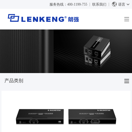
服务热线：400-1199-755
联系我们
语言
关于朗强
朗强简介
解决方案与案例
资质荣誉
解决方案
产品中心
人力资源
案例
视频传输
新闻中心
联系我们
KVM
产品类别
公司新闻
支持中心
视频信号处理
媒体报道
技术支持
搜索
视频传输
资料下载
HDMI™ 点对点延长器
KVM
正品查询
停产产品
HDMI™ IP延长器
KVM 点对点延长器
视频信号处理