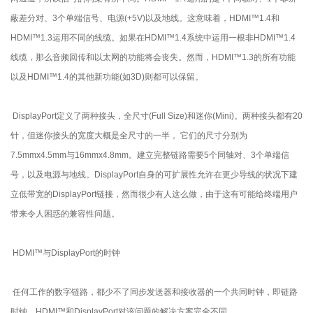
蔽差分对、3个单端信号、电源(+5V)以及地线。这意味着，HDMI™1.4和
HDMI™1.3运用不同的线缆。如果在HDMI™1.4系统中运用一根非HDMI™1.4
线缆，那么音频回传和以太网的功能将会丧失。然而，HDMI™1.3的所有功能
以及HDMI™1.4的其他新功能(如3D)则都可以保留。
DisplayPort定义了两种接头，全尺寸(Full Size)和迷你(Mini)。两种接头都有20
针，但迷你接头的宽度大概是全尺寸的一半， 它们的尺寸分别为
7.5mmx4.5mm与16mmx4.8mm。建立完整链路需要5个同轴对、3个单端信
号，以及电源与地线。DisplayPort自身的可扩展性允许在更少导线的状况下建
立低带宽的DisplayPort链接，然而很少有人这么做，由于这有可能给终端用户
带来令人困惑的兼容性问题。
HDMI™与DisplayPort的时钟
任何工作的数字链路，都少不了同步发送器和接收器的一个共同时钟，即链路
时钟。HDMI™和DisplayPort对该问题的解决方案完全不同。