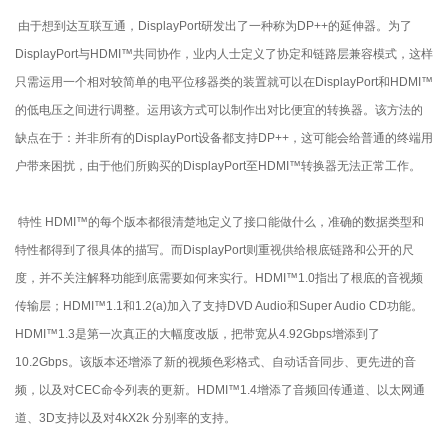
由于想到达互联互通，DisplayPort研发出了一种称为DP++的延伸器。为了
DisplayPort与HDMI™共同协作，业内人士定义了协定和链路层兼容模式，这样
只需运用一个相对较简单的电平位移器类的装置就可以在DisplayPort和HDMI™
的低电压之间进行调整。运用该方式可以制作出对比便宜的转换器。该方法的
缺点在于：并非所有的DisplayPort设备都支持DP++，这可能会给普通的终端用
户带来困扰，由于他们所购买的DisplayPort至HDMI™转换器无法正常工作。
特性 HDMI™的每个版本都很清楚地定义了接口能做什么，准确的数据类型和
特性都得到了很具体的描写。而DisplayPort则重视供给根底链路和公开的尺
度，并不关注解释功能到底需要如何来实行。HDMI™1.0指出了根底的音视频
传输层；HDMI™1.1和1.2(a)加入了支持DVD Audio和Super Audio CD功能。
HDMI™1.3是第一次真正的大幅度改版，把带宽从4.92Gbps增添到了
10.2Gbps。该版本还增添了新的视频色彩格式、自动话音同步、更先进的音
频，以及对CEC命令列表的更新。HDMI™1.4增添了音频回传通道、以太网通
道、3D支持以及对4kX2k 分别率的支持。