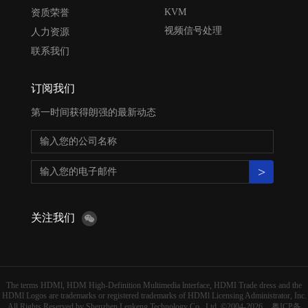
KVM
资质荣誉
视频信号处理
人力资源
联系我们
订阅我们
第一时间获得朗强的最新动态
>
关注我们
The terms HDMl, HDM High-Definition Multimedia lnterface, HDMI Trade dress and the
HDMl Logos are trademarks or registered trademarks of HDMl Licensing Administrator, Inc.
All Rights Reserved by Shenzhen Lenkeng Technology Co., Ltd. ©2004-2026
粤ICP备