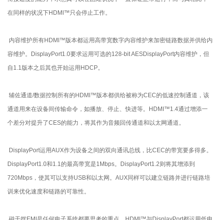
在同样的状况下HDMI™只会停止工作。
内容维护所有HDMI™版本都运用高带宽数字内容维护来加密链路数据并供给内
容维护。DisplayPort1.0要求运用可选的128-bit AESDisplayPort内容维护，但
自1.1版本之后其也开始运用HDCP。
辅佐通道/数据控制所有的HDMI™版本都供给被称为CEC的低速控制通道，该
通道用来在设备间传输命令，如播放、停止、快进等。HDMI™1.4通过增添一
个差分对提升了CES的能力，将其作为音频回传通道和以太网通道。
DisplayPort运用AUX作为设备之间的双向通讯总线，比CEC的带宽要多得多。
DisplayPort1.0和1.1的最高带宽是1Mbps。DisplayPort1.2则将其增添到
720Mbps，使其可以支持USB和以太网。AUX同样可以建立链路并进行链路培
训来优化速度和链路的可靠性。
磁干扰EMI是任何电子系统都要思考的重点。HDMI™与DisplayPort都运用低电