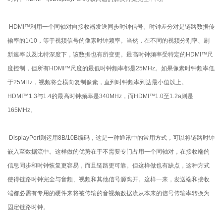
HDMI™利用一个同轴对向接收器发送同步时钟信号。时钟差分对是链路数据传
输率的1/10，等于视频信号的像素时钟频率。当然，在不同的视频分别率、刷
新速率以及比特深度下，该数据也有所变更。最高时钟频率受特定的HDMI™尺
度控制，但所有HDMI™尺度的最低时钟频率都是25MHz。如果像素时钟频率低
于25MHz，视频将会横向复制像素，直到时钟频率到达最小值以上。
HDMI™1.3与1.4的最高时钟频率是340MHz，而HDMI™1.0至1.2a则是
165MHz。
DisplayPort则运用8B/10B编码，这是一种通讯中的常用方式，可以将链路时钟
嵌入至数据流中。这样做的优势在于不需要专门占用一个同轴对，在接收端的
信息同步和时钟恢复更容易，而且链路更可靠。但这样做也有缺点，这种方式
使得链路时钟完全与音频、视频和其他信号源离开。这样一来，发送端和接收
端都必需有专用的硬件来将被传输的音视频数据流从本来的信号传输率转换为
固定链路时钟。