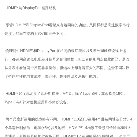
HDMI™与DisplayPort链路结构
尽管HDMI™和DisplayPort看起来有着同样的功能，又同样都是高速数字串行
链接，然而在结构上它们却完全不同。
物理特性HDMI™和DisplayPort在相同的根底架构以及差分同轴双绞线上运
行，都运用高速低电压差分信号来传输数据，但二者的相同点仅此而已。尽管
从外表来看这两个尺度非常类似，但结构上却有着巨大的不同。这些不同决议
了链路的性能与其成本、兼容性、鲁棒性以及易执行能力。
HDMI™尺度现定义了四种衔接器，A至D。除了Type B外，其余都是19针。
Type C与D针对便携应用和小体积设备。
两个尺度所运用的线缆略有不同。HDMI™1.0至1.3运用4个屏蔽同轴差分对、4
个单端控制信号，电源(+5V)以及地线。HDMI™1.4增添了音频回传通道和以太
网通道，所以信号的构架有所不同。HDMI™1.4运用的是4个同轴对、1个非屏