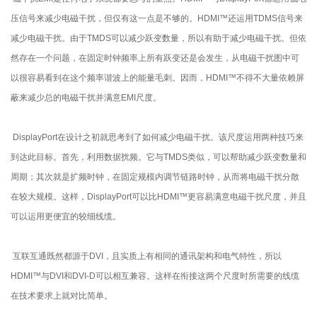
压信号来减少电磁干扰，但仅有这一点是不够的。HDMI™还运用TDMS信号来
减少电磁干扰。由于TMDS可以减少跃变数量，所以有助于减少电磁干扰。但依
然存在一个问题，在固定时钟频率上所有跃变还是会发生，从电磁干扰图中可
以很容易看到在这个频率谐波上的能量毛刺。因而，HDMI™不得不大量依赖屏
蔽来减少总的电磁干扰并满意EMI尺度。
DisplayPort在设计之初就思考到了如何减少电磁干扰。该尺度运用两种技巧来
到达此目标。首先，利用数据扰频。它与TMDS类似，可以帮助减少跃变数量和
周期；其次就是扩频时钟，在固定规模内调节链路时钟，从而将电磁干扰分散
在较大规模。这样，DisplayPort可以比HDMI™更容易满意电磁干扰尺度，并且
可以运用更便宜的较细线缆。
互联互通既然都源于DVI，且实质上有相同的通讯架构和电气特性，所以
HDMI™与DVI和DVI-D可以相互兼容。这样在衔接这两个尺度时所需要的线缆
在技术要求上就对比简单。