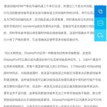
数据传输HDMI™将信号编码成三个串行位流，并通过三个差分对传输。这些串
行位流的数据传输率是发送器与接收器之间传输时钟的10倍。串行位流运用了
名为TMDS的编码技术，其功能是减少跃变数量，同时避免有过长的0或1串出
现所导致的DC wandering或信号重同步问题。音频信号是在视频行消隐时传输
的，同时带有参考值以便音频时钟能在接收端恢复。这就对视频水平消隐期的
大小有了严格的要求，它必需确保足够带宽来传输音频信号。
与以太网类似，DisplayPort运用一种数据包结构来传输数据。这使得
DisplayPort可以通过成为通道的串行位流来传输多种信号。1、2或4个通道可
以用来传输数据，而每个通道都与嵌入的1.62Gbps、2.7Gbps或5.4Gbps的链
路时钟同步。当链路接通时，发送器与接收器之间相互沟通来决议数据传输率
和通道数量。这样做意味着可以解决线缆或其他通讯通道中受到的可能产生链
路完整性问题的干扰，但这样一来就无法保证总是以最高数据传输率来运作。
通常这并不是问题，如果较高数据传输率无法工作将导致链路不稳固，那么带
宽较低的链路总比不稳固的链路要强。DisplayPort这种可以沟通并决议可行性
衔接速度的能力，示意其可以在困难状况下一直保证正常运行，而与其相比，