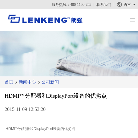
服务热线：400-1199-755
联系我们
语言
关于朗强
朗强简介
解决方案与案例
资质荣誉
解决方案
产品中心
人力资源
案例
视频传输
新闻中心
联系我们
首页
新闻中心
公司新闻
KVM
公司新闻
支持中心
视频信号处理
HDMI™分配器和DisplayPort设备的优劣点
媒体报道
技术支持
搜索
资料下载
2015-11-09 12:53:20
正品查询
停产产品
HDMI™分配器
和DisplayPort设备的优劣点