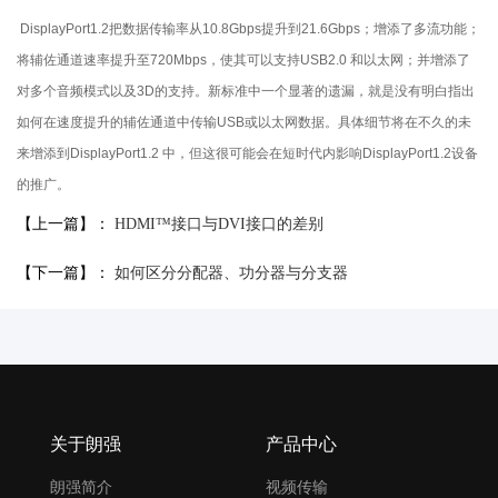
DisplayPort1.2把数据传输率从10.8Gbps提升到21.6Gbps；增添了多流功能；
将辅佐通道速率提升至720Mbps，使其可以支持USB2.0 和以太网；并增添了
对多个音频模式以及3D的支持。新标准中一个显著的遗漏，就是没有明白指出
如何在速度提升的辅佐通道中传输USB或以太网数据。具体细节将在不久的未
来增添到DisplayPort1.2 中，但这很可能会在短时代内影响DisplayPort1.2设备
的推广。
【上一篇】：
HDMI™接口与DVI接口的差别
【下一篇】：
如何区分分配器、功分器与分支器
关于朗强
产品中心
朗强简介
视频传输