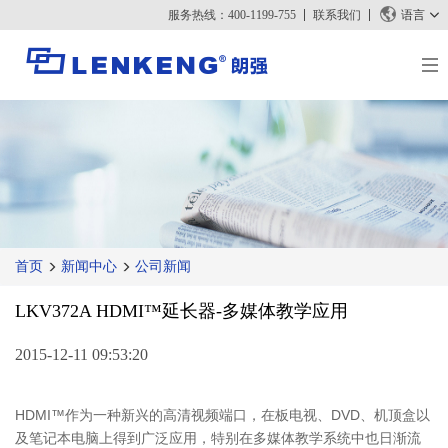
服务热线：400-1199-755
联系我们
语言
关于朗强
朗强简介
解决方案与案例
资质荣誉
解决方案
产品中心
人力资源
案例
视频传输
新闻中心
联系我们
首页
新闻中心
公司新闻
KVM
公司新闻
支持中心
视频信号处理
LKV372A HDMI™延长器-多媒体教学应用
媒体报道
技术支持
搜索
资料下载
2015-12-11 09:53:20
正品查询
HDMI™作为一种新兴的高清视频端口，在板电视、DVD、机顶盒以
停产产品
及笔记本电脑上得到广泛应用，特别在多媒体教学系统中也日渐流