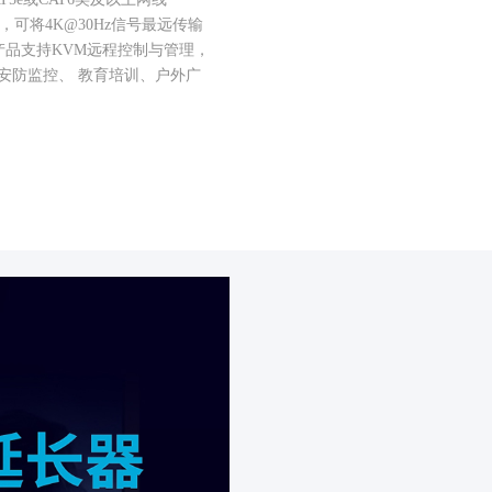
，可将4K@30Hz信号最远传输
产品支持KVM远程控制与管理，
用于安防监控、 教育培训、户外广
。