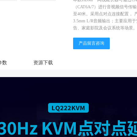
（CAT6A/7）进行音视频信号传输
至40米。采用点对点连接配置， 
3.5mm L/R音频输出；主要应
告、家庭影院及会议系统等场景
产品留言咨询
参数
资源下载