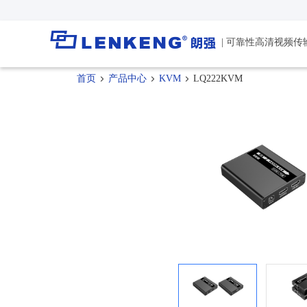
| 可靠性高清视频传
朗强简介
视频传输
解决方案
首页
产品中心
KVM
LQ222KVM
公司新闻
技术支持
资质荣誉
媒体报道
资料下载
HDMI™ 点对点延长器
控制室
人力资源
软件下载
HDMI™ IP延长器
会议室
联系我们
正品查询
HDMI™ 分布式矩阵
教室
停产产品
HDMI™ 延长分配器
轨道交通
同轴延长器
光纤延长器
HDMI™延长器
USB延长器
Type-C延长器
Type-C无线延长器