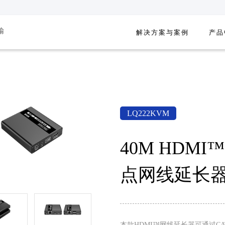
输
解决方案与案例
产品
资讯速达，实时了解朗强的最新动态
KVM
产品相关问题解答
案例
视频信号处理
KVM 点对点延长器
政府与公共安全
视频矩阵
KVM IP延长器
交通运输
视频分配器
KVM 延长分配器
广播电视
视频切换器
LQ222KVM
KVM 分布式矩阵
教育教学
视频拼接分割器
KVM 切换器
消费娱乐
视频转换器
40M HDMI
KVM 延长切换器
其它
点网线延长器 
KVM 光纤延长器
Type-C转换器
本款HDMI™网线延长器可通过CA