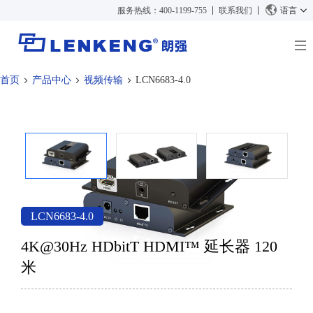
服务热线：400-1199-755
联系我们
语言
首页
产品中心
视频传输
LCN6683-4.0
关于朗强
朗强简介
解决方案与案例
资质荣誉
解决方案
产品中心
人力资源
案例
视频传输
新闻中心
联系我们
KVM
公司新闻
支持中心
视频信号处理
LCN6683-4.0
媒体报道
技术支持
搜索
4K@30Hz HDbitT HDMI™ 延长器 120
资料下载
米
正品查询
停产产品