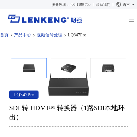
服务热线：400-1199-755
联系我们
语言
首页
产品中心
视频信号处理
LQ347Pro
关于朗强
朗强简介
解决方案与案例
资质荣誉
解决方案
产品中心
人力资源
案例
视频传输
新闻中心
联系我们
KVM
公司新闻
支持中心
视频信号处理
LQ347Pro
媒体报道
技术支持
搜索
SDI 转 HDMI™ 转换器（1路SDI本地环
资料下载
出）
正品查询
停产产品