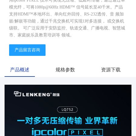
用ipcolor PIXEL 技术可实现无压缩、低延时传输，通过通过单
模光纤，可将1080p@60Hz HDMI™ 信号延长至40千米。产品
支持HDMI™本地环出、单向红外回传、RS-232透传、音 频加
嵌/解嵌等功能，通过千兆交换机可实现1对多连接， 或交换机
级联。 可广泛应用于安防监控、轨道交通、广播电视、智慧城
市、家庭娱乐及教育培训等 领域。
产品留言咨询
产品概述
规格参数
资源下载