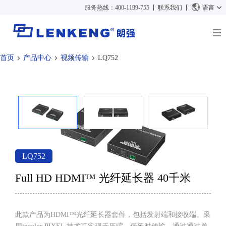
服务热线：400-1199-755
联系我们
语言
首页
产品中心
视频传输
LQ752
关于朗强
朗强简介
解决方案与案例
资质荣誉
解决方案
产品中心
人力资源
案例
视频传输
新闻中心
联系我们
KVM
公司新闻
支持中心
视频信号处理
LQ752
媒体报道
技术支持
搜索
Full HD HDMI™ 光纤延长器 40千米
资料下载
正品查询
停产产品
此款产品为HDMI™光纤延长器套件，包括发射端和接收端。采