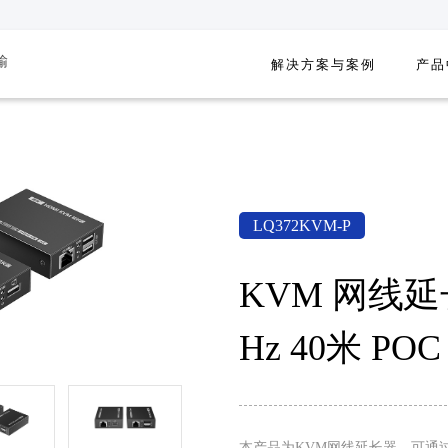
输
解决方案与案例
产品
资讯速达，实时了解朗强的最新动态
KVM
产品相关问题解答
案例
视频信号处理
KVM 点对点延长器
政府与公共安全
视频矩阵
KVM IP延长器
交通运输
视频分配器
KVM 延长分配器
广播电视
视频切换器
LQ372KVM-P
KVM 分布式矩阵
教育教学
视频拼接分割器
KVM 切换器
消费娱乐
视频转换器
KVM 网线延
KVM 延长切换器
其它
Hz 40米 POC
KVM 光纤延长器
Type-C转换器
本产品为KVM网线延长器，可通过CAT