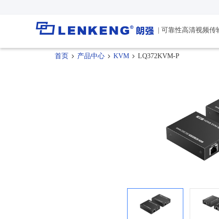
| 可靠性高清视频传
朗强简介
视频传输
解决方案
首页
产品中心
KVM
LQ372KVM-P
公司新闻
技术支持
资质荣誉
媒体报道
资料下载
HDMI™ 点对点延长器
控制室
人力资源
软件下载
HDMI™ IP延长器
会议室
联系我们
正品查询
HDMI™ 分布式矩阵
教室
停产产品
HDMI™ 延长分配器
轨道交通
同轴延长器
光纤延长器
HDMI™延长器
USB延长器
Type-C延长器
Type-C无线延长器