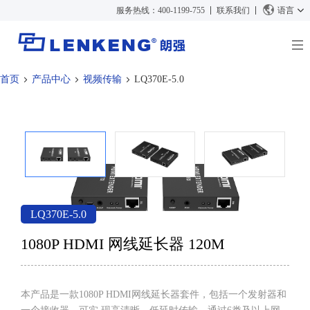
服务热线：400-1199-755
联系我们
语言
首页
产品中心
视频传输
LQ370E-5.0
关于朗强
朗强简介
解决方案与案例
资质荣誉
解决方案
产品中心
人力资源
案例
视频传输
新闻中心
联系我们
KVM
公司新闻
支持中心
视频信号处理
LQ370E-5.0
媒体报道
技术支持
搜索
1080P HDMI 网线延长器 120M
资料下载
正品查询
停产产品
本产品是一款1080P HDMI网线延长器套件，包括一个发射器和