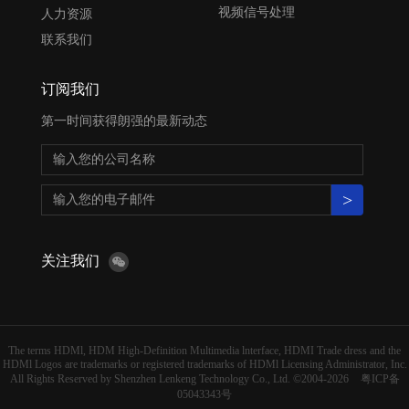
视频信号处理
人力资源
联系我们
订阅我们
第一时间获得朗强的最新动态
>
关注我们
The terms HDMl, HDM High-Definition Multimedia lnterface, HDMI Trade dress and the
HDMl Logos are trademarks or registered trademarks of HDMl Licensing Administrator, Inc.
All Rights Reserved by Shenzhen Lenkeng Technology Co., Ltd. ©2004-2026
粤ICP备
05043343号