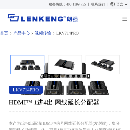
服务热线：400-1199-755
联系我们
语言
首页
产品中心
视频传输
LKV714PRO
关于朗强
朗强简介
解决方案与案例
资质荣誉
解决方案
产品中心
人力资源
案例
视频传输
新闻中心
联系我们
KVM
公司新闻
支持中心
视频信号处理
LKV714PRO
媒体报道
技术支持
搜索
HDMI™ 1进4出 网线延长分配器
资料下载
正品查询
停产产品
本产为1进4出高清HDMI™信号网线延长分配器(发射端)，集分